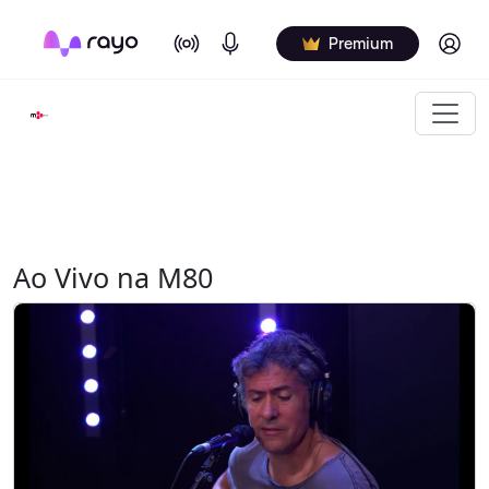
On Air
Podcasts
Log in
Premium
Ao Vivo na M80