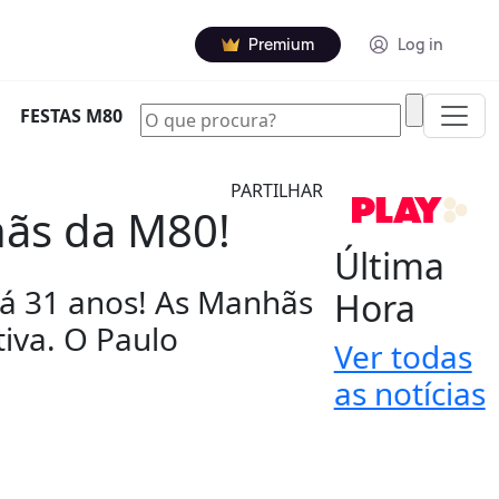
Premium
Log in
|
FESTAS M80
PARTILHAR
hãs da M80!
Última
há 31 anos! As Manhãs
Hora
iva. O Paulo
Ver todas
as notícias