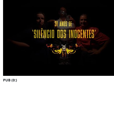
PUB (0:
)