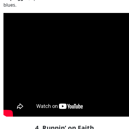
blues.
4. Runnin’ on Faith