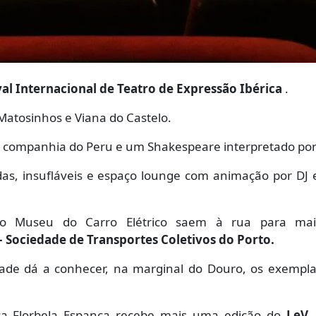
ival Internacional de Teatro de Expressão Ibérica
.
, Matosinhos e Viana do Castelo.
a companhia do Peru e um Shakespeare interpretado po
adas, insufláveis e espaço lounge com animação por DJ
o Museu do Carro Elétrico saem à rua para mais
Sociedade de Transportes Coletivos do Porto.
idade dá a conhecer, na marginal do Douro, os exempl
teca Florbela Espanca recebe mais uma edição do
LeV.