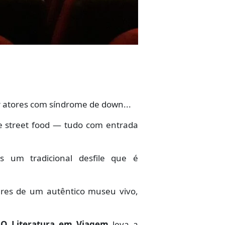
r atores com síndrome de down...
 e street food — tudo com entrada
 um tradicional desfile que é
ares de um autêntico museu vivo,
 O Literatura em Viagem
leva a