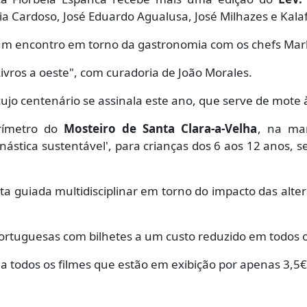
ia Cardoso, José Eduardo Agualusa, José Milhazes e Kal
um encontro em torno da gastronomia com os chefs Marle
Livros a oeste", com curadoria de João Morales.
 cujo centenário se assinala este ano, que serve de mot
erímetro do
Mosteiro de Santa Clara-a-Velha
, na ma
nástica sustentável', para crianças dos 6 aos 12 anos, 
ita guiada multidisciplinar em torno do impacto das alte
portuguesas com bilhetes a um custo reduzido em todos 
r a todos os filmes que estão em exibição por apenas 3,5€