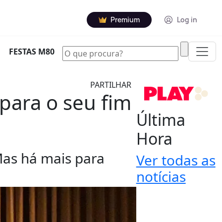
Premium
Log in
|
FESTAS M80
PARTILHAR
 para o seu fim
Última
Hora
 Mas há mais para
Ver todas as
notícias