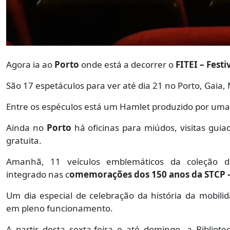
Agora ia ao
Porto
onde está a decorrer o
FITEI – Fest
São 17 espetáculos para ver até dia 21 no Porto, Gaia
Entre os espéculos está um Hamlet produzido por um
Ainda no
Porto
há oficinas para miúdos, visitas gui
gratuita.
Amanhã, 11 veículos emblemáticos da coleção d
integrado nas c
omemorações dos 150 anos da STCP – 
Um dia especial de celebração da história da mobil
em pleno funcionamento.
A partir desta sexta-feira e até domingo, a Biblio