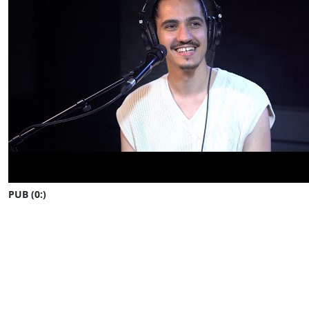
PUB (0:
)