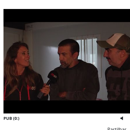
PUB (0:
)
Partilhar