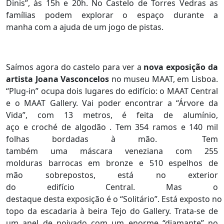
Dinis”, às 15h e 20h. No Castelo de Torres Vedras as
famílias podem explorar o espaço durante a
manha com a ajuda de um jogo de pistas.
Saímos agora do castelo para ver a
nova exposição da
artista Joana Vasconcelos
no museu MAAT, em Lisboa.
“Plug-in” ocupa dois lugares do edifício: o MAAT Central
e o MAAT Gallery. Vai poder encontrar a “Árvore da
Vida”, com 13 metros, é feita de alumínio,
aço e croché de algodão . Tem 354 ramos e 140 mil
folhas bordadas à mão. Tem
também uma máscara veneziana com 255
molduras barrocas em bronze e 510 espelhos de
mão sobrepostos, está no exterior
do edifício Central. Mas o
destaque desta exposição é o “Solitário”. Está exposto no
topo da escadaria à beira Tejo do Gallery. Trata-se de
um anel de noivado com um enorme “diamante” no