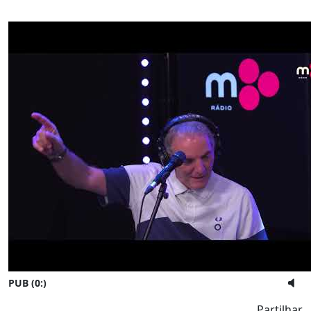
PUB (0:
)
Partilhar