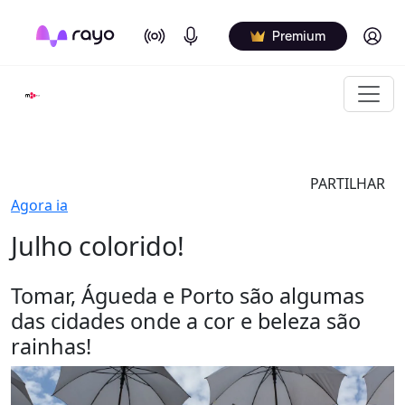
On Air
Podcasts
Log in
Premium
PARTILHAR
Agora ia
Julho colorido!
Tomar, Águeda e Porto são algumas
das cidades onde a cor e beleza são
rainhas!