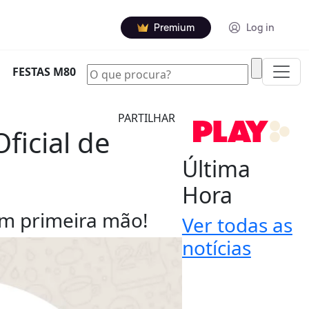
Premium
Log in
|
FESTAS M80
PARTILHAR
ficial de
Última
Hora
 em primeira mão!
Ver todas as
notícias