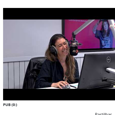
PUB (0:
)
Partilhar