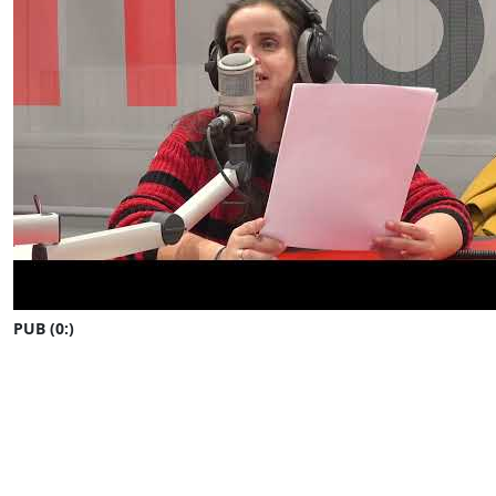
PUB (0:
)