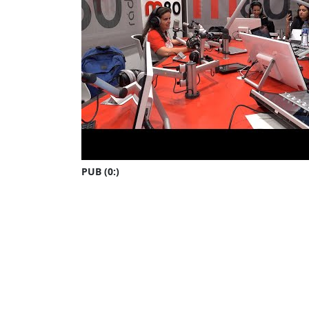
PUB (0:
)