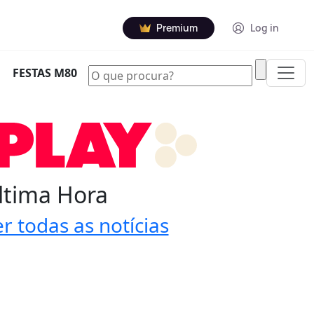
Premium
Log in
|
FESTAS M80
ltima Hora
r todas as notícias