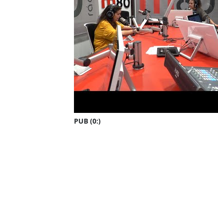
PUB (0:
)