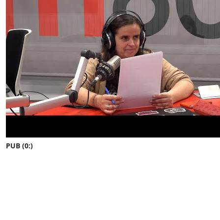
PUB (0:
)