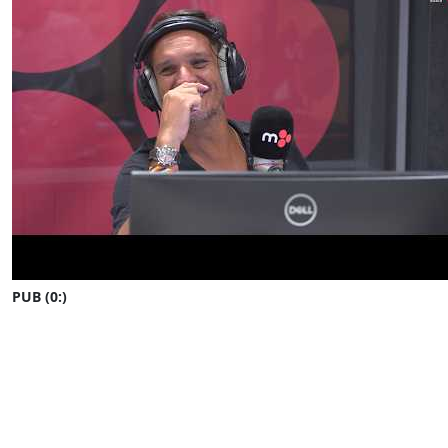
PUB (0:
)