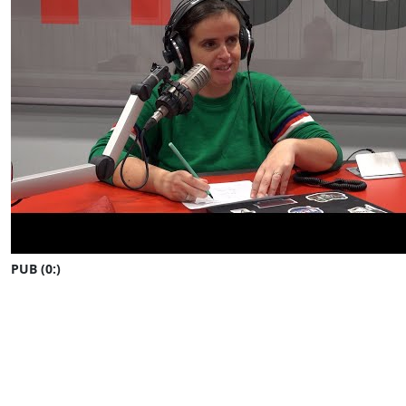
PUB (0:
)