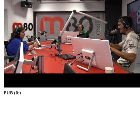
PUB (0:
)