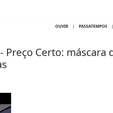
(CURRENT)
OUVIR
|
PASSATEMPOS
 Preço Certo: máscara d
as