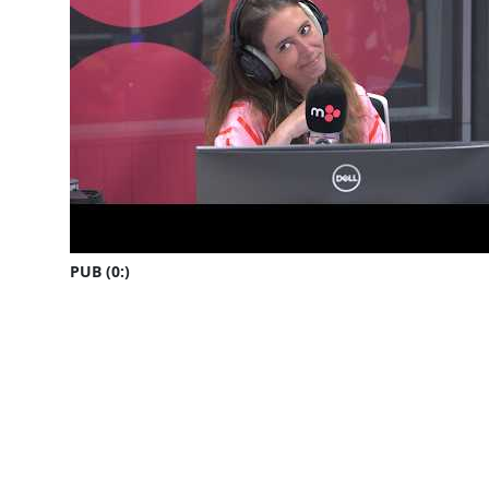
PUB (0:
)