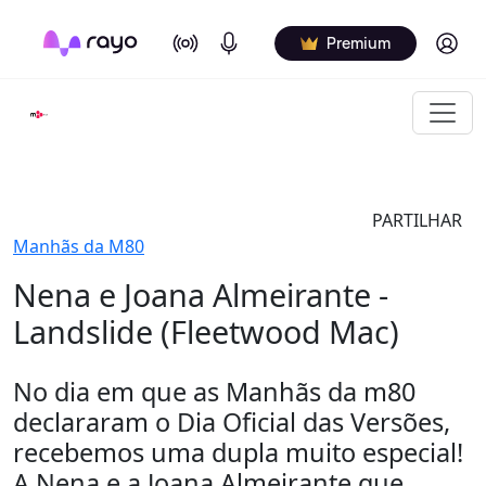
On Air
Podcasts
Log in
Premium
PARTILHAR
Manhãs da M80
Nena e Joana Almeirante -
Landslide (Fleetwood Mac)
No dia em que as Manhãs da m80
declararam o Dia Oficial das Versões,
recebemos uma dupla muito especial!
A Nena e a Joana Almeirante que