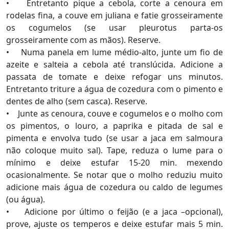
• Entretanto pique a cebola, corte a cenoura em
rodelas fina, a couve em juliana e fatie grosseiramente
os cogumelos (se usar pleurotus parta-os
grosseiramente com as mãos). Reserve.
• Numa panela em lume médio-alto, junte um fio de
azeite e salteia a cebola até translúcida. Adicione a
passata de tomate e deixe refogar uns minutos.
Entretanto triture a água de cozedura com o pimento e
dentes de alho (sem casca). Reserve.
• Junte as cenoura, couve e cogumelos e o molho com
os pimentos, o louro, a paprika e pitada de sal e
pimenta e envolva tudo (se usar a jaca em salmoura
não coloque muito sal). Tape, reduza o lume para o
mínimo e deixe estufar 15-20 min. mexendo
ocasionalmente. Se notar que o molho reduziu muito
adicione mais água de cozedura ou caldo de legumes
(ou água).
• Adicione por último o feijão (e a jaca –opcional),
prove, ajuste os temperos e deixe estufar mais 5 min.