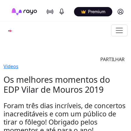
On Air
Podcasts
Log in
Premium
PARTILHAR
Videos
Os melhores momentos do
EDP Vilar de Mouros 2019
Foram três dias incríveis, de concertos
inacreditáveis e com um público de
tirar o fôlego! Obrigado pelos
momentos e até para o ano!