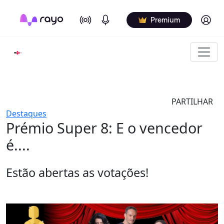
On Air
Podcasts
Log in
Premium
PARTILHAR
Destaques
Prémio Super 8: E o vencedor
é....
Estão abertas as votações!