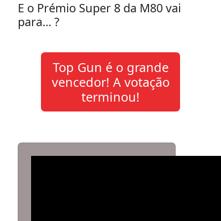
E o Prémio Super 8 da M80 vai
para... ?
Top Gun é o grande
vencedor! A votação
terminou!