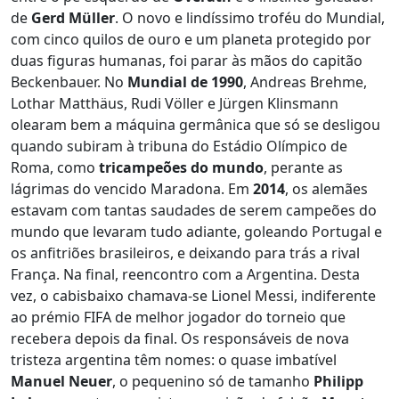
de
Gerd Müller
. O novo e lindíssimo troféu do Mundial,
com cinco quilos de ouro e um planeta protegido por
duas figuras humanas, foi parar às mãos do capitão
Beckenbauer. No
Mundial de 1990
, Andreas Brehme,
Lothar Matthäus, Rudi Völler e Jürgen Klinsmann
olearam bem a máquina germânica que só se desligou
quando subiram à tribuna do Estádio Olímpico de
Roma, como
tricampeões do mundo
, perante as
lágrimas do vencido Maradona. Em
2014
, os alemães
estavam com tantas saudades de serem campeões do
mundo que levaram tudo adiante, goleando Portugal e
os anfitriões brasileiros, e deixando para trás a rival
França. Na final, reencontro com a Argentina. Desta
vez, o cabisbaixo chamava-se Lionel Messi, indiferente
ao prémio FIFA de melhor jogador do torneio que
recebera depois da final. Os responsáveis de nova
tristeza argentina têm nomes: o quase imbatível
Manuel Neuer
, o pequenino só de tamanho
Philipp