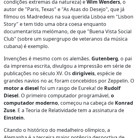
condições extremas da natureza) e
Wim Wenders
, o
autor de "Paris, Texas" e "As Asas do Desejo", que já
filmou os Madredeus na sua querida Lisboa em "Lisbon
Story" e tem tido uma obra coesa enquanto
documentarista melómano, de que "Buena Vista Social
Club" (sobre um supergrupo de veteranos da música
cubana) é exemplo.
Invenções é mesmo com os alemães.
Gutenberg
, o pai
da imprensa escrita, divulgou a impressão em série de
publicações no século XV. Os
dirigíveis
, espécie de
grandes navios no ar, foram concebidos por Zeppelin. O
motor a diesel
foi um rasgo de Eureka! de
Rudolf
Diesel
. O primeiro computador programável,
o
computador moderno
, começou na cabeça de
Konrad
Zuse
. E a Teoria de Relatividade tem a assinatura de
Einstein
.
Citando o histórico do medalheiro olímpico, a
Alemanha é a terceira maior potência desportiva de