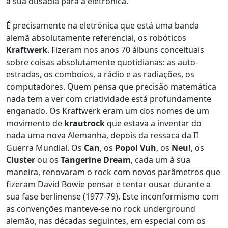
a sua ousadia para a eletrónica.
É precisamente na eletrónica que está uma banda
alemã absolutamente referencial, os robóticos
Kraftwerk
. Fizeram nos anos 70 álbuns conceituais
sobre coisas absolutamente quotidianas: as auto-
estradas, os comboios, a rádio e as radiações, os
computadores. Quem pensa que precisão matemática
nada tem a ver com criatividade está profundamente
enganado. Os Kraftwerk eram um dos nomes de um
movimento de
krautrock
que estava a inventar do
nada uma nova Alemanha, depois da ressaca da II
Guerra Mundial. Os
Can
, os
Popol Vuh
, os
Neu!
, os
Cluster
ou os
Tangerine Dream
, cada um à sua
maneira, renovaram o rock com novos parâmetros que
fizeram David Bowie pensar e tentar ousar durante a
sua fase berlinense (1977-79). Este inconformismo com
as convenções manteve-se no rock underground
alemão, nas décadas seguintes, em especial com os