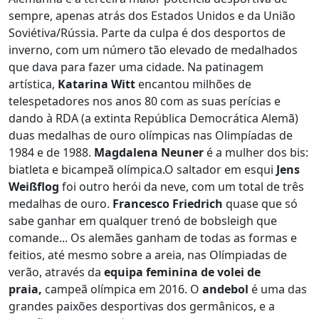
sempre, apenas atrás dos Estados Unidos e da União
Soviétiva/Rússia. Parte da culpa é dos desportos de
inverno, com um número tão elevado de medalhados
que dava para fazer uma cidade. Na patinagem
artística,
Katarina Witt
encantou milhões de
telespetadores nos anos 80 com as suas perícias e
dando à RDA (a extinta República Democrática Alemã)
duas medalhas de ouro olímpicas nas Olimpíadas de
1984 e de 1988.
Magdalena Neuner
é a mulher dos bis:
biatleta e bicampeã olímpica.O saltador em esqui
Jens
Weißflog
foi outro herói da neve, com um total de três
medalhas de ouro.
Francesco Friedrich
quase que só
sabe ganhar em qualquer trenó de bobsleigh que
comande... Os alemães ganham de todas as formas e
feitios, até mesmo sobre a areia, nas Olímpiadas de
verão, através da
equipa feminina de volei de
praia,
campeã olímpica em 2016. O
andebol
é uma das
grandes paixões desportivas dos germânicos, e a