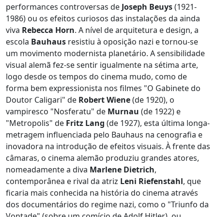
performances controversas de
Joseph Beuys
(1921-
1986) ou os efeitos curiosos das instalações da ainda
viva
Rebecca Horn
. A nível de arquitetura e design, a
escola
Bauhaus
resistiu à oposição nazi e tornou-se
um movimento modernista planetário. A sensibilidade
visual alemã fez-se sentir igualmente na sétima arte,
logo desde os tempos do cinema mudo, como de
forma bem expressionista nos filmes "O Gabinete do
Doutor Caligari" de
Robert Wiene
(de 1920), o
vampiresco "Nosferatu" de
Murnau
(de 1922) e
"Metropolis" de
Fritz Lang
(de 1927), esta última longa-
metragem influenciada pelo Bauhaus na cenografia e
inovadora na introdução de efeitos visuais. À frente das
câmaras, o cinema alemão produziu grandes atores,
nomeadamente a diva
Marlene Dietrich
,
contemporânea e rival da atriz
Leni Riefenstahl
, que
ficaria mais conhecida na história do cinema através
dos documentários do regime nazi, como o "Triunfo da
Vontade" (sobre um comício de Adolf Hitler), ou