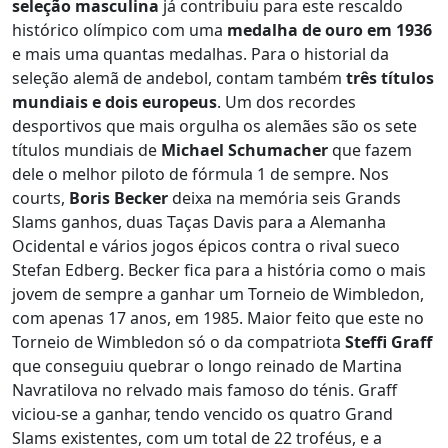
seleção masculina
já contribuiu para este rescaldo
histórico olímpico com uma
medalha de ouro em 1936
e mais uma quantas medalhas. Para o historial da
seleção alemã de andebol, contam também
três títulos
mundiais e dois europeus
. Um dos recordes
desportivos que mais orgulha os alemães são os sete
títulos mundiais de
Michael Schumacher
que fazem
dele o melhor piloto de fórmula 1 de sempre. Nos
courts,
Boris Becker
deixa na memória seis Grands
Slams ganhos, duas Taças Davis para a Alemanha
Ocidental e vários jogos épicos contra o rival sueco
Stefan Edberg. Becker fica para a história como o mais
jovem de sempre a ganhar um Torneio de Wimbledon,
com apenas 17 anos, em 1985. Maior feito que este no
Torneio de Wimbledon só o da compatriota
Steffi Graff
que conseguiu quebrar o longo reinado de Martina
Navratilova no relvado mais famoso do ténis. Graff
viciou-se a ganhar, tendo vencido os quatro Grand
Slams existentes, com um total de 22 troféus, e a