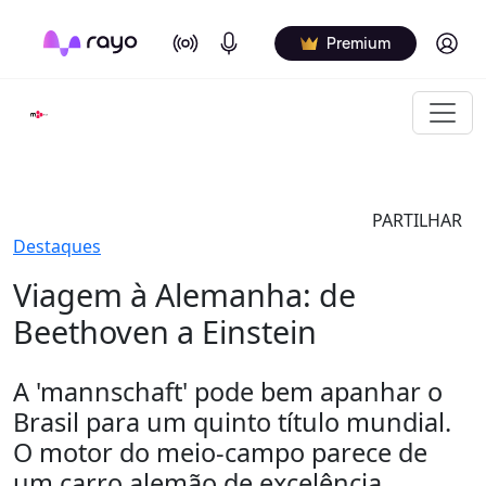
On Air
Podcasts
Log in
Premium
PARTILHAR
Destaques
Viagem à Alemanha: de
Beethoven a Einstein
A 'mannschaft' pode bem apanhar o
Brasil para um quinto título mundial.
O motor do meio-campo parece de
um carro alemão de excelência.