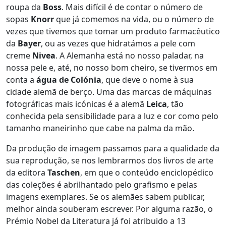
roupa da
Boss
. Mais difícil é de contar o número de
sopas
Knorr
que já comemos na vida, ou o número de
vezes que tivemos que tomar um produto farmacêutico
da
Bayer
, ou as vezes que hidratámos a pele com
creme
Nivea
. A Alemanha está no nosso paladar, na
nossa pele e, até, no nosso bom cheiro, se tivermos em
conta a
água de Colónia
, que deve o nome à sua
cidade alemã de berço. Uma das marcas de máquinas
fotográficas mais icónicas é a alemã
Leica
, tão
conhecida pela sensibilidade para a luz e cor como pelo
tamanho maneirinho que cabe na palma da mão.
Da produção de imagem passamos para a qualidade da
sua reprodução, se nos lembrarmos dos livros de arte
da editora
Taschen
, em que o conteúdo enciclopédico
das coleções é abrilhantado pelo grafismo e pelas
imagens exemplares. Se os alemães sabem publicar,
melhor ainda souberam escrever. Por alguma razão, o
Prémio Nobel da Literatura já foi atribuido a 13