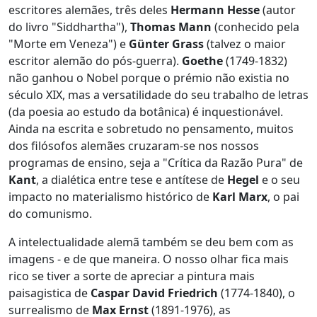
escritores alemães, três deles
Hermann Hesse
(autor
do livro "Siddhartha"),
Thomas Mann
(conhecido pela
"Morte em Veneza") e
Günter Grass
(talvez o maior
escritor alemão do pós-guerra).
Goethe
(1749-1832)
não ganhou o Nobel porque o prémio não existia no
século XIX, mas a versatilidade do seu trabalho de letras
(da poesia ao estudo da botânica) é inquestionável.
Ainda na escrita e sobretudo no pensamento, muitos
dos filósofos alemães cruzaram-se nos nossos
programas de ensino, seja a "Crítica da Razão Pura" de
Kant
, a dialética entre tese e antítese de
Hegel
e o seu
impacto no materialismo histórico de
Karl Marx
, o pai
do comunismo.
A intelectualidade alemã também se deu bem com as
imagens - e de que maneira. O nosso olhar fica mais
rico se tiver a sorte de apreciar a pintura mais
paisagistica de
Caspar David Friedrich
(1774-1840), o
surrealismo de
Max Ernst
(1891-1976), as