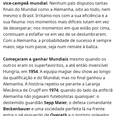
vice-campeã mundial
. Nenhum país disputou tantas
finais do Mundial como a Alemanha, oito ao todo, nem
mesmo o Brasil. Irritamo-nos com a sua eficiência e a
sua fleuma: nos momentos mais difíceis lutam em vez
de desesperar; nos momentos em que estão por cima,
continuam a esfalfar-se em vez de se deslumbrarem.
Com a Alemanha, a probabilidade de sucesso é sempre
maior, seja num passe, seja num remate à baliza.
Começaram a ganhar Mundiais
mesmo quando os
outros eram os superfavoritos, a até então invencível
Hungria, em
1954
. A equipa magiar deu show ao longo
da qualificação e do Mundial, mas no final ganhou a
Alemanha. A história repetiu-se perante a Laranja
Mecânica de Cruijff em
1974
, quando do lado da anfitriã
Alemanha não jogavam futebolistas quaisquer: o
destemido guardião
Sepp Maier
, o defesa comandante
Beckenbauer
e uma sociedade perfeita lá na frente
entre o pé esquerdo de
Overath
e o instinto goleador