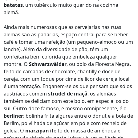
batatas
, um tubérculo muito querido na cozinha
alemã.
Ainda mais numerosas que as cervejarias nas ruas
alemãs são as padarias, espaço central para se beber
café e tomar uma refeição (um pequeno-almoço ou um
lanche). Além da diversidade de pão, têm um
confeitaria bem colorida que embeleza qualquer
montra. O
Schwarzwälder
, ou bolo da Floresta Negra,
feito de camadas de chocolate, chantilly e doce de
cereja, com um toque por cima de licor de cereja local,
é uma tentação. Enganem-se os que pensam que só os
austríacos comem
strudel de maçã
, os alemães
também se deliciam com este bolo, em especial os do
sul. Outro doce famoso, e mesmo omnipresente, é o
berliner
: bolinha frita algures entre o donut e a bola de
Berlim, polvilhada de açúcar em pó e com recheio de
geleia. O
marzipan
(feito de massa de amêndoa e
açúcar) da cidade do norte Lübeck é um ex-líbris da