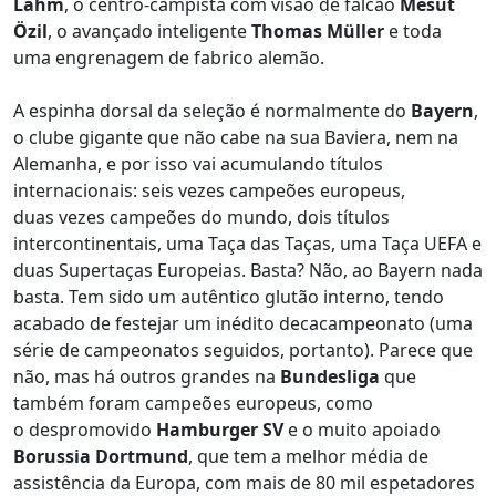
Lahm
, o centro-campista com visão de falcão
Mesut
Özil
, o avançado inteligente
Thomas Müller
e toda
uma engrenagem de fabrico alemão.
A espinha dorsal da seleção é normalmente do
Bayern
,
o clube gigante que não cabe na sua Baviera, nem na
Alemanha, e por isso vai acumulando títulos
internacionais: seis vezes campeões europeus,
duas vezes campeões do mundo, dois títulos
intercontinentais, uma Taça das Taças, uma Taça UEFA e
duas Supertaças Europeias. Basta? Não, ao Bayern nada
basta. Tem sido um autêntico glutão interno, tendo
acabado de festejar um inédito decacampeonato (uma
série de campeonatos seguidos, portanto). Parece que
não, mas há outros grandes na
Bundesliga
que
também foram campeões europeus, como
o despromovido
Hamburger SV
e o muito apoiado
Borussia Dortmund
, que tem a melhor média de
assistência da Europa, com mais de 80 mil espetadores