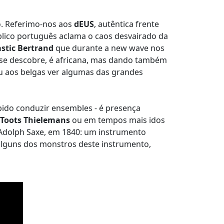
o. Referimo-nos aos
dEUS
, autêntica frente
blico português aclama o caos desvairado da
astic Bertrand
que durante a new wave nos
 se descobre, é africana, mas dando também
iu aos belgas ver algumas das grandes
do conduzir ensembles - é presença
Toots Thielemans
ou em tempos mais idos
 Adolph Saxe, em 1840: um instrumento
alguns dos monstros deste instrumento,