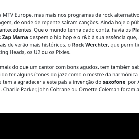
a MTV Europe, mas mais nos programas de rock alternativ
aragem, de onde de repente saíram canções. Ainda hoje o pú
 antecedentes. Que o mundo tenha dado conta, havia os
Pl
s
Zap Mama
despem o hip hop e o r&b à sua essência que,
ais de verão mais históricos, o
Rock Werchter
, que permit
ing Heads, os U2 ou os Pixies.
mais do que um cantor com bons agudos, tem também sabi
ido ter alguns ícones do jazz como o mestre da harmónica
z tem a agradecer a este país a invenção do
saxofone
, por
. Charlie Parker, John Coltrane ou Ornette Coleman foram 