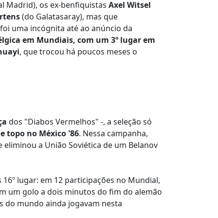
l Madrid), os ex-benfiquistas
Axel Witsel
rtens
(do Galatasaray), mas que
 foi uma incógnita até ao anúncio da
élgica em Mundiais, com um 3º lugar em
huayi
, que trocou há poucos meses o
ça
dos "Diabos Vermelhos" -, a seleção só
e topo no México '86
. Nessa campanha,
 eliminou a União Soviética de um Belanov
 16º lugar: em 12 participações no Mundial,
om um golo a dois minutos do fim do alemão
es do mundo ainda jogavam nesta