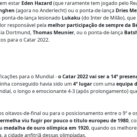
cem estar
Eden Hazard
(que raramente tem jogado pelo Rea
onghen
(agora no Anderlecht) ou o ponta-de-lança
Dries Me
o ponta-de-lança lesionado
Lukaku
(do Inter de Milão), que
dor responsável pela
melhor participação de sempre da B
ussia Dortmund,
Thomas Meunier
, ou o ponta-de-lança
Bats
os para o Catar 2022.
ficações para o Mundial -
o Catar 2022 vai ser a 14ª presen
 tinha conseguido havia sido um
4º lugar
com uma
equipa d
dial, o longo e emocionante 4-3 (após prolongamento) que
s oitavos-de-final ou para o posicionamento entre o 9º e os
ermelha viu fugir por pouco o título europeu de 1980
, c
ma
medalha de ouro olímpica em 1920
, quando os melhor
 a cidade anfitriã dessas olimpíadas.