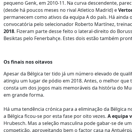
pequeno Genk, em 2010-11. Na curva descendente, pare
(desde há poucos meses no rival Atletico Madrid) e
Vert
permanecem como ativos da equipa A do país. Há ainda 
convocatória pelo selecionador Roberto Martínez, treina
2018
. Fizeram parte desse feito o lateral-direito do Bor
Besiktas pelo Fenerbahçe. Estes dois estão também pront
Os finais nos oitavos
Apesar da Bélgica ter tido já um número elevado de quali
atingiu um lugar de pódio em 2018. Antes, o melhor que
consta um dos jogos mais memoráveis da história do Mun
em grande forma.
Há uma tendência crónica para a eliminação da Bélgica no
a Bélgica ficou-se por esta fase por oito vezes.
A equipa v
Hrubesch. Mas a seleção masculina pode gabar-se de u
competição, aproveitando bem o factor casa na Antuérpia,