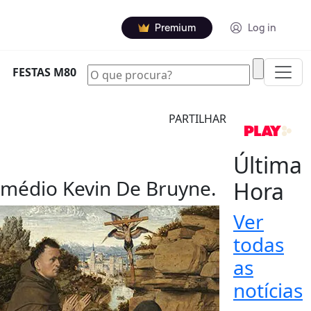
Premium
Log in
|
FESTAS M80
PARTILHAR
Última
 médio Kevin De Bruyne.
Hora
Ver
todas
as
notícias