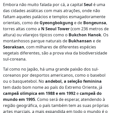
Embora não muito falada por cá, a capital
Seul
é uma
das cidades asiáticas com mais atrações, onde não
faltam aqueles palácios e templos esmagadoramente
orientais, como de
Gyeongbokgung
e de
Bongeunsa
,
torres altas como a
N Seoul Tower
(com 236 metros de
altura) ou vilarejos típicos como o
Bukchon Hanok
. Os
montanhosos parque naturais de
Bukhansan
e de
Seoraksan
, com milhares de diferentes espécies
vegetais diferentes, são a prova viva da biodiversidade
sul-coreana.
Tal como no Japão, há uma grande paixão dos sul-
coreanos por desportos americanos, como o basebol
ou o basquetebol. No
andebol, a seleção feminina
tem dado bom nome ao país do Extremo Oriente, já
campeã olímpica em 1988 e em 1992
e
campeã do
mundo em 1995
. Como será de esperar, atendendo à
região geográfica, o país também tem as suas próprias
artes marciais, a mais expandida em todo o mundo é o