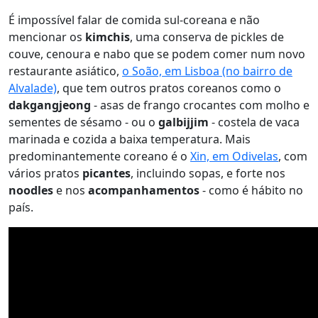
É impossível falar de comida sul-coreana e não
mencionar os
kimchis
, uma conserva de pickles de
couve, cenoura e nabo que se podem comer num novo
restaurante asiático,
o Soão, em Lisboa (no bairro de
Alvalade)
, que tem outros pratos coreanos como o
dakgangjeong
- asas de frango crocantes com molho e
sementes de sésamo - ou o
galbijjim
- costela de vaca
marinada e cozida a baixa temperatura. Mais
predominantemente coreano é o
Xin, em Odivelas
, com
vários pratos
picantes
, incluindo sopas, e forte nos
noodles
e nos
acompanhamentos
- como é hábito no
país.