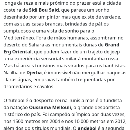
longe da reza e mais próximo do prazer está a cidade
costeira de
Sidi Bou Said
, que parece um sonho
desenhado por um pintor mas que existe de verdade,
com as suas casas brancas, brindadas de pátios
sumptuosos e uma vista de sonho para o
Mediterrâneo. Fora de mãos humanas, assombram no
deserto do Sahara as monumentais dunas de
Grand
Erg Oriental
, que podem fazer de um trajeto de jeep
uma experiência sensorial similar à montanha russa.
Mas há areais tunisinos mais virados para os banhistas.
Na ilha de
Djerba
, é impossível não mergulhar naquelas
claras águas, em praias também frequentadas por
dromedários e cavalos.
O futebol é o desporto-rei na Tunísia mas é o fundista
da natação
Oussama Mellouli
, o grande desportista
histórico do país. Foi campeão olímpico por duas vezes,
nos 1500 metros em 2004 e nos 10 000 metros em 2012,
além dos dois títulos mundiais. O
andebol
é a segunda