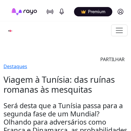
On Air
Podcasts
Log in
Premium
PARTILHAR
Destaques
Viagem à Tunísia: das ruínas
romanas às mesquitas
Será desta que a Tunísia passa para a
segunda fase de um Mundial?
Olhando para adversários como
França e Dinamarca, as probabilidades