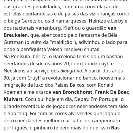
das grandes penalidades, com uma constelação de
estrelas neerlandesas e de países das vizinhanças como
o belga Gerets ou os dinamarqueses Heintze e Lerby e
dos nacionais Vanenburg, Kieft ou o guardião
van
Breukelen
, que, abençoado pelo fantasma de Béla
Guttman (o vulto da "maldição"), adivinhou o lado para
onde o benfiquista Veloso resolveu chutar.
Na Penísula Ibérica, o Barcelona tem sido um bastião
neerlandês desde os anos 70, com Johan Cruyff e
Neeskens ao serviço dos
blaugrana
. A partir dos anos
90, já com Cruyff a revolucionar no banco, houve mais
imigração de luxo dos Países Baixos, com Ronald
Koeman e mais tarde
van Bronckhorst, Frank De Boer,
Kluivert
, Cocu ou, hoje em dia, Depay. Em Portugal, o
grande recetáculo de jogadores neerlandeses tem sido
o Sporting. Foi com as cores alvi-verdes que jogou o
único neerlandês melhor marcador do campeonato
português, o pinheiro (e bem mais do que isso)
Bas