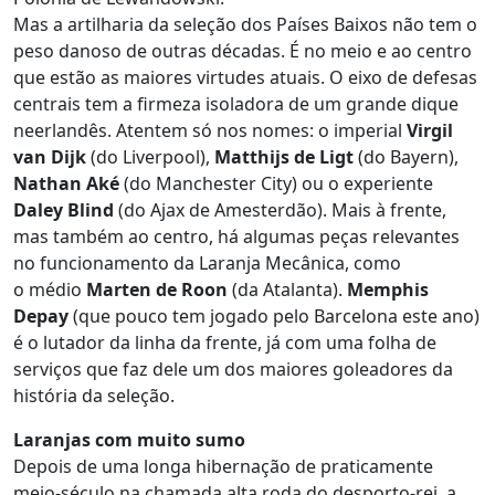
Mas a artilharia da seleção dos Países Baixos não tem o
peso danoso de outras décadas. É no meio e ao centro
que estão as maiores virtudes atuais. O eixo de defesas
centrais tem a firmeza isoladora de um grande dique
neerlandês. Atentem só nos nomes: o imperial
Virgil
van Dijk
(do Liverpool),
Matthijs de Ligt
(do Bayern),
Nathan Aké
(do Manchester City) ou o experiente
Daley Blind
(do Ajax de Amesterdão). Mais à frente,
mas também ao centro, há algumas peças relevantes
no funcionamento da Laranja Mecânica, como
o médio
Marten de Roon
(da Atalanta).
Memphis
Depay
(que pouco tem jogado pelo Barcelona este ano)
é o lutador da linha da frente, já com uma folha de
serviços que faz dele um dos maiores goleadores da
história da seleção.
Laranjas com muito sumo
Depois de uma longa hibernação de praticamente
meio-século na chamada alta roda do desporto-rei, a