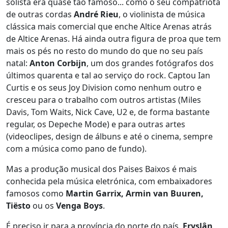
solista era quase tão famoso... como o seu compatriota
de outras cordas
André Rieu
, o violinista de música
clássica mais comercial que enche Altice Arenas atrás
de Altice Arenas. Há ainda outra figura de proa que tem
mais os pés no resto do mundo do que no seu país
natal:
Anton Corbijn
, um dos grandes fotógrafos dos
últimos quarenta e tal ao serviço do rock. Captou Ian
Curtis e os seus Joy Division como nenhum outro e
cresceu para o trabalho com outros artistas (Miles
Davis, Tom Waits, Nick Cave, U2 e, de forma bastante
regular, os Depeche Mode) e para outras artes
(videoclipes, design de álbuns e até o cinema, sempre
com a música como pano de fundo).
Mas a produção musical dos Paises Baixos é mais
conhecida pela música eletrónica, com embaixadores
famosos como
Martin Garrix, Armin van Buuren,
Tiësto
ou os
Venga Boys
.
É preciso ir para a província do norte do país,
Fryslân