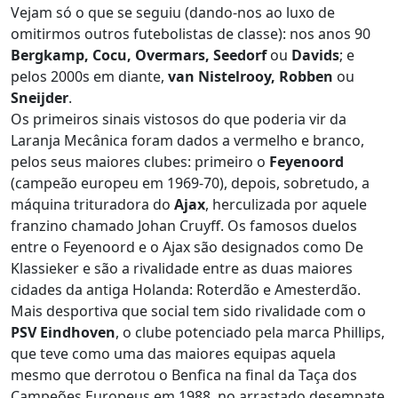
Vejam só o que se seguiu (dando-nos ao luxo de
omitirmos outros futebolistas de classe): nos anos 90
Bergkamp, Cocu, Overmars, Seedorf
ou
Davids
; e
pelos 2000s em diante,
van Nistelrooy, Robben
ou
Sneijder
.
Os primeiros sinais vistosos do que poderia vir da
Laranja Mecânica foram dados a vermelho e branco,
pelos seus maiores clubes: primeiro o
Feyenoord
(campeão europeu em 1969-70), depois, sobretudo, a
máquina trituradora do
Ajax
, herculizada por aquele
franzino chamado Johan Cruyff. Os famosos duelos
entre o Feyenoord e o Ajax são designados como De
Klassieker e são a rivalidade entre as duas maiores
cidades da antiga Holanda: Roterdão e Amesterdão.
Mais desportiva que social tem sido rivalidade com o
PSV Eindhoven
, o clube potenciado pela marca Phillips,
que teve como uma das maiores equipas aquela
mesmo que derrotou o Benfica na final da Taça dos
Campeões Europeus em 1988, no arrastado desempate