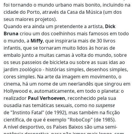
foi tornando o mundo urbano mais bonito, incluindo na
cidade do Porto, através da Casa da Música (um dos
seus maiores projetos).
Quando era ainda um pretendente a artista,
Dick
Bruna
criou um dos coelhinhos mais famosos em todo
o mundo, a
Miffy
, que inspiraria mais de 30 livros
infantis, que se tornaram muito lidos às horas de
embalo junto a muitas camas à volta do mundo, sobre
os seus passeios de bicicleta ou sobre as suas idas ao
jardim zoológico - histórias simples, desenhos simples,
cores simples. Na arte da imagem em movimento, o
cinema, há um nome de um neerlandês que singrou em
Hollywood e, automaticamente, em todo o planeta: o
realizador
Paul Verhoeven
, reconhecido pela sua
ousadia nas temáticas sexuais, como no
suspense
de "Instinto Fatal" (de 1992), mas também na ficção
científica, de que é exemplo "RoboCop" (de 1985).
A nível desportivo, os Países Baixos são uma semi-
potência desportiva, para não irmos mais longe, com