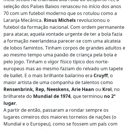
seleção dos Países Baixos renasceu no início dos anos
70 com um futebol moderno que os rotulou como a
Laranja Mecânica.
Rinus Michels
revolucionou o
futebol da formação nacional. Com ordem permanente
para atacar, aquela vontade urgente de ter a bola fazia
a formação neerlandesa parecer-se com uma alcateia
de lobos famintos. Tinham corpos de grandes adultos e
ao mesmo tempo uma paixão de criança pela bola e
pelo jogo. Tinham o vígor físico típico dos norte-
europeus mas ao mesmo faziam do relvado um tapete
de ballet. E o mais brilhante bailarino era
Cruyff
, o
maior artista de uma companha de talentos como
Rensenbrink, Rep, Neeskens, Arie Haan
ou
Krol
, no
brilharete do
Mundial de 1974
, que terminou
no 2º
lugar
.
A partir de então, passaram a rondar sempre os
lugares cimeiros dos maiores torneios de nações (o
Mundial e o Europeu), como se fossem um país com