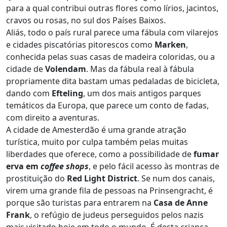
para a qual contribui outras flores como lírios, jacintos,
cravos ou rosas, no sul dos Países Baixos.
Aliás, todo o país rural parece uma fábula com vilarejos
e cidades piscatórias pitorescos como
Marken
,
conhecida pelas suas casas de madeira coloridas, ou a
cidade de
Volendam
. Mas da fábula real à fábula
propriamente dita bastam umas pedaladas de bicicleta,
dando com
Efteling
, um dos mais antigos parques
temáticos da Europa, que parece um conto de fadas,
com direito a aventuras.
A cidade de Amesterdão é uma grande atração
turística, muito por culpa também pelas muitas
liberdades que oferece, como a possibilidade de
fumar
erva em
coffee shops
, e pelo fácil acesso às montras de
prostituição do
Red Light District
. Se num dos canais,
virem uma grande fila de pessoas na Prinsengracht, é
porque são turistas para entrarem na
Casa de Anne
Frank
, o refúgio de judeus perseguidos pelos nazis
mais visitado hoje em todo o mundo. É desta criança