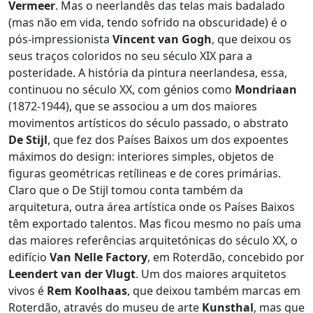
Vermeer
. Mas o neerlandês das telas mais badalado
(mas não em vida, tendo sofrido na obscuridade) é o
pós-impressionista
Vincent van Gogh
, que deixou os
seus traços coloridos no seu século XIX para a
posteridade. A história da pintura neerlandesa, essa,
continuou no século XX, com génios como
Mondriaan
(1872-1944), que se associou a um dos maiores
movimentos artísticos do século passado, o abstrato
De Stijl
, que fez dos Países Baixos um dos expoentes
máximos do design: interiores simples, objetos de
figuras geométricas retílineas e de cores primárias.
Claro que o De Stijl tomou conta também da
arquitetura, outra área artística onde os Países Baixos
têm exportado talentos. Mas ficou mesmo no país uma
das maiores referências arquitetónicas do século XX, o
edifício
Van Nelle Factory
, em Roterdão, concebido por
Leendert van der Vlugt
. Um dos maiores arquitetos
vivos é
Rem Koolhaas
, que deixou também marcas em
Roterdão, através do museu de arte
Kunsthal
, mas que