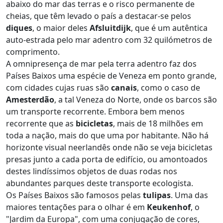
abaixo do mar das terras e o risco permanente de
cheias, que têm levado o país a destacar-se pelos
diques
, o maior deles
Afsluitdijk
, que é um autêntica
auto-estrada pelo mar adentro com 32 quilómetros de
comprimento.
A omnipresença de mar pela terra adentro faz dos
Países Baixos uma espécie de Veneza em ponto grande,
com cidades cujas ruas são
canais
, como o caso de
Amesterdão
, a tal Veneza do Norte, onde os barcos são
um transporte recorrente. Embora bem menos
recorrente que as
bicicletas
, mais de 18 milhões em
toda a nação, mais do que uma por habitante. Não há
horizonte visual neerlandês onde não se veja bicicletas
presas junto a cada porta de edifício, ou amontoados
destes lindíssimos objetos de duas rodas nos
abundantes parques deste transporte ecologista.
Os Países Baixos são famosos pelas
tulipas
. Uma das
maiores tentações para o olhar é em
Keukenhof
, o
"Jardim da Europa", com uma conjugação de cores,