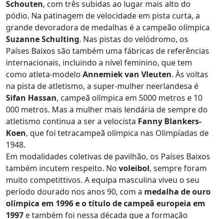
Schouten
, com três subidas ao lugar mais alto do
pódio. Na patinagem de velocidade em pista curta, a
grande devoradora de medalhas é a campeão olímpica
Suzanne Schulting
. Nas pistas do velódromo, os
Países Baixos são também uma fábricas de referências
internacionais, incluindo a nível feminino, que tem
como atleta-modelo
Annemiek van Vleuten
. Às voltas
na pista de atletismo, a super-mulher neerlandesa é
Sifan Hassan
, campeã olímpica em 5000 metros e 10
000 metros. Mas a mulher mais lendária de sempre do
atletismo continua a ser a velocista
Fanny Blankers-
Koen
, que foi tetracampeã olímpica nas Olimpíadas de
1948.
Em modalidades coletivas de pavilhão, os Países Baixos
também incutem respeito. No
voleibol
, sempre foram
muito competittivos. A equipa masculina viveu o seu
período dourado nos anos 90, com a
medalha de ouro
olímpica em 1996 e o título de campeã europeia em
1997
e também foi nessa década que a formação