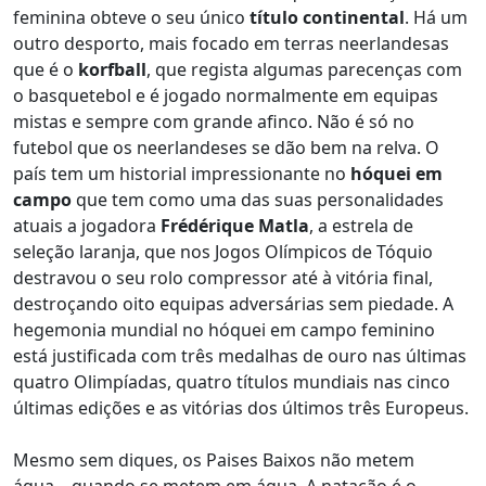
feminina obteve o seu único
título continental
. Há um
outro desporto, mais focado em terras neerlandesas
que é o
korfball
, que regista algumas parecenças com
o basquetebol e é jogado normalmente em equipas
mistas e sempre com grande afinco. Não é só no
futebol que os neerlandeses se dão bem na relva. O
país tem um historial impressionante no
hóquei em
campo
que tem como uma das suas personalidades
atuais a jogadora
Frédérique Matla
, a estrela de
seleção laranja, que nos Jogos Olímpicos de Tóquio
destravou o seu rolo compressor até à vitória final,
destroçando oito equipas adversárias sem piedade. A
hegemonia mundial no hóquei em campo feminino
está justificada com três medalhas de ouro nas últimas
quatro Olimpíadas, quatro títulos mundiais nas cinco
últimas edições e as vitórias dos últimos três Europeus.
Mesmo sem diques, os Paises Baixos não metem
água... quando se metem em água. A natação é o