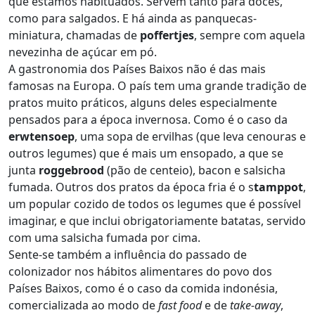
que estamos habituados. Servem tanto para doces,
como para salgados. E há ainda as panquecas-
miniatura, chamadas de
poffertjes
, sempre com aquela
nevezinha de açúcar em pó.
A gastronomia dos Países Baixos não é das mais
famosas na Europa. O país tem uma grande tradição de
pratos muito práticos, alguns deles especialmente
pensados para a época invernosa. Como é o caso da
erwtensoep
, uma sopa de ervilhas (que leva cenouras e
outros legumes) que é mais um ensopado, a que se
junta
roggebrood
(pão de centeio), bacon e salsicha
fumada. Outros dos pratos da época fria é o s
tamppot
,
um popular cozido de todos os legumes que é possível
imaginar, e que inclui obrigatoriamente batatas, servido
com uma salsicha fumada por cima.
Sente-se também a influência do passado de
colonizador nos hábitos alimentares do povo dos
Países Baixos, como é o caso da comida indonésia,
comercializada ao modo de
fast food
e de
take-away
,