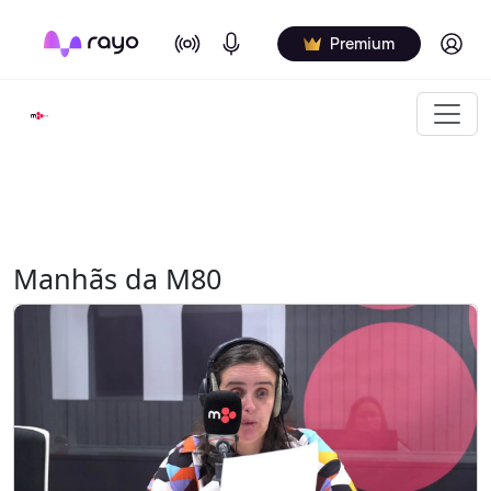
On Air
Podcasts
Log in
Premium
Manhãs da M80