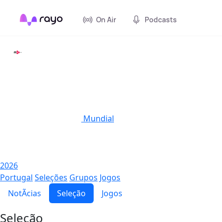
On Air
Podcasts
Mundial
2026
Portugal
Seleções
Grupos
Jogos
NotÃ­cias
Seleção
Jogos
Seleção