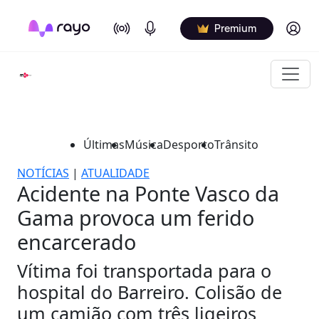
On Air
Podcasts
Log in
Premium
Últimas
Música
Desporto
Trânsito
NOTÍCIAS
|
ATUALIDADE
Acidente na Ponte Vasco da
Gama provoca um ferido
encarcerado
Vítima foi transportada para o
hospital do Barreiro. Colisão de
um camião com três ligeiros