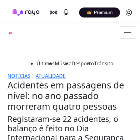
On Air
Podcasts
Log in
Premium
Últimas
Música
Desporto
Trânsito
NOTÍCIAS
|
ATUALIDADE
Acidentes em passagens de
nível: no ano passado
morreram quatro pessoas
Registaram-se 22 acidentes, o
balanço é feito no Dia
Internacional para a Segurança