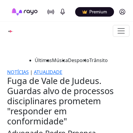
On Air
Podcasts
Log in
Premium
Últimas
Música
Desporto
Trânsito
NOTÍCIAS
|
ATUALIDADE
Fuga de Vale de Judeus.
Guardas alvo de processos
disciplinares prometem
"responder em
conformidade"