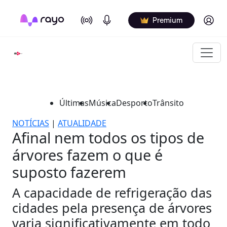
On Air
Podcasts
Log in
Premium
Últimas
Música
Desporto
Trânsito
NOTÍCIAS
|
ATUALIDADE
Afinal nem todos os tipos de
árvores fazem o que é
suposto fazerem
A capacidade de refrigeração das
cidades pela presença de árvores
varia significativamente em todo