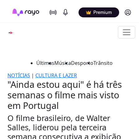
On Air
Podcasts
Log in
Premium
Últimas
Música
Desporto
Trânsito
NOTÍCIAS
|
CULTURA E LAZER
"Ainda estou aqui" é há três
semanas o filme mais visto
em Portugal
O filme brasileiro, de Walter
Salles, liderou pela terceira
semana consecutiva a exibição