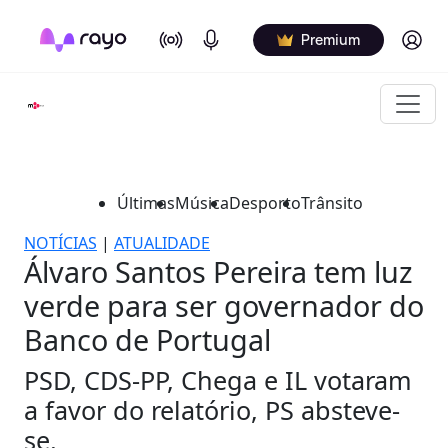
On Air
Podcasts
Log in
Premium
Últimas
Música
Desporto
Trânsito
NOTÍCIAS
|
ATUALIDADE
Álvaro Santos Pereira tem luz
verde para ser governador do
Banco de Portugal
PSD, CDS-PP, Chega e IL votaram
a favor do relatório, PS absteve-
se.