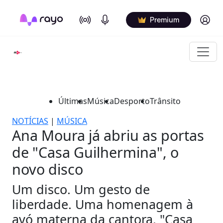
On Air
Podcasts
Log in
Premium
Últimas
Música
Desporto
Trânsito
NOTÍCIAS
|
MÚSICA
Ana Moura já abriu as portas
de "Casa Guilhermina", o
novo disco
Um disco. Um gesto de
liberdade. Uma homenagem à
avó materna da cantora. "Casa