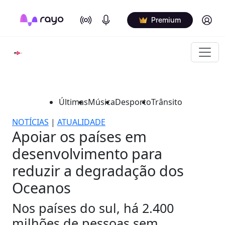
On Air
Podcasts
Log in
Premium
Últimas
Música
Desporto
Trânsito
NOTÍCIAS
|
ATUALIDADE
Apoiar os países em
desenvolvimento para
reduzir a degradação dos
Oceanos
Nos países do sul, há 2.400
milhões de pessoas sem