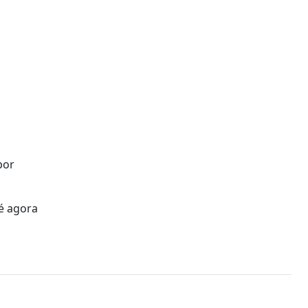
por
té agora