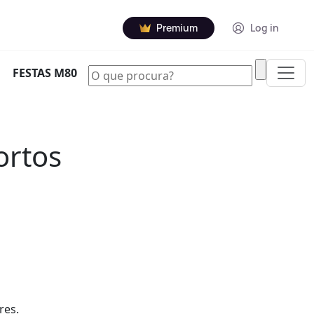
Premium
Log in
|
FESTAS M80
ortos
res.