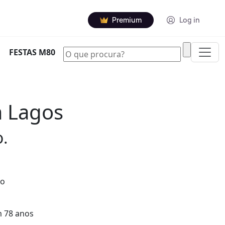
Premium
Log in
|
FESTAS M80
m Lagos
o.
lo
m 78 anos