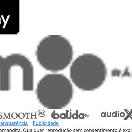
ransparência
|
Publicidade
omandita, Qualquer reprodução sem consentimento é expre