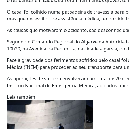
e residentes em Lagos, sofreram ferimentos graves, ten
O casal foi colhido numa passadeira de travessia para 
mas que necessitou de assistência médica, tendo sido t
As causas que motivaram o acidente, são desconhecidas 
Segundo o Comando Regional do Algarve da Autoridade N
10h20, na Avenida da República, na cidade algarvia, do d
Face à gravidade dos ferimentos sofridos pelo casal fo
Médica (INEM) para proceder ao seu transporte para um
As operações de socorro envolveram um total de 20 ele
Instituo Nacional de Emergência Médica, apoiados por s
Leia também