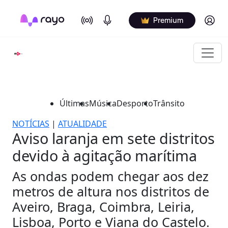
On Air
Podcasts
Log in
Premium
Últimas
Música
Desporto
Trânsito
NOTÍCIAS
|
ATUALIDADE
Aviso laranja em sete distritos
devido à agitação marítima
As ondas podem chegar aos dez
metros de altura nos distritos de
Aveiro, Braga, Coimbra, Leiria,
Lisboa, Porto e Viana do Castelo.