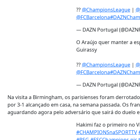
??
@ChampionsLeague
|
@
@FCBarcelona
#DAZNCham
— DAZN Portugal (@DAZNP
O Araújo quer manter a es
Guirassy
??
@ChampionsLeague
|
@
@FCBarcelona
#DAZNCham
— DAZN Portugal (@DAZNP
Na visita a Birmingham, os parisienses foram derrotados
por 3-1 alcançado em casa, na semana passada. Os fran
aguardando agora pelo adversário que sairá do duelo en
Hakimi faz o primeiro no Vi
#CHAMPIONSnaSPORTTV
#PSG
#ESCChampions
pic.