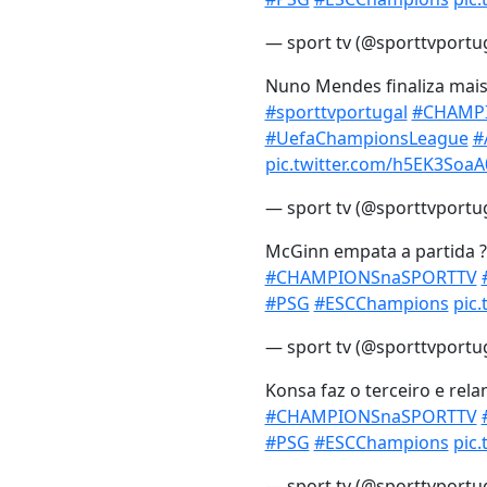
— sport tv (@sporttvportu
Nuno Mendes finaliza mais
#sporttvportugal
#CHAMP
#UefaChampionsLeague
#
pic.twitter.com/h5EK3SoaA
— sport tv (@sporttvportu
McGinn empata a partida ?
#CHAMPIONSnaSPORTTV
#PSG
#ESCChampions
pic
— sport tv (@sporttvportu
Konsa faz o terceiro e rela
#CHAMPIONSnaSPORTTV
#PSG
#ESCChampions
pic.
— sport tv (@sporttvportu