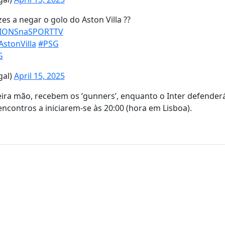
 a negar o golo do Aston Villa ??
IONSnaSPORTTV
AstonVilla
#PSG
G
gal)
April 15, 2025
ra mão, recebem os ‘gunners’, enquanto o Inter defender
contros a iniciarem-se às 20:00 (hora em Lisboa).