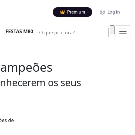
Premium
Log in
|
FESTAS M80
 Campeões
onhecerem os seus
ões de