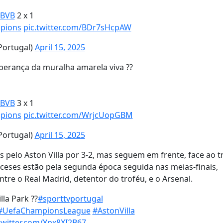
BVB
2 x 1
pions
pic.twitter.com/BDr7sHcpAW
ortugal)
April 15, 2025
perança da muralha amarela viva ??
BVB
3 x 1
pions
pic.twitter.com/WrjcUopGBM
ortugal)
April 15, 2025
 pelo Aston Villa por 3-2, mas seguem em frente, face ao t
ceses estão pela segunda época seguida nas meias-finais,
tre o Real Madrid, detentor do troféu, e o Arsenal.
lla Park ??
#sporttvportugal
#UefaChampionsLeague
#AstonVilla
twitter.com/Ypx8XI2B67