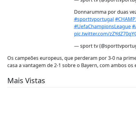
Donnarumma por duas vezes
#sporttvportugal
#CHAMP
#UefaChampionsLeague
#
pic.twitter.com/zZYdZ70qY
— sport tv (@sporttvportu
Os campeões europeus, que perderam por 3-0 na primei
casa a vantagem de 2-1 sobre o Bayern, com ambos os en
Mais Vistas