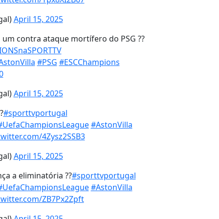
gal)
April 15, 2025
 um contra ataque mortífero do PSG ??
IONSnaSPORTTV
AstonVilla
#PSG
#ESCChampions
0
gal)
April 15, 2025
?
#sporttvportugal
#UefaChampionsLeague
#AstonVilla
.twitter.com/4Zysz2SSB3
gal)
April 15, 2025
nça a eliminatória ??
#sporttvportugal
#UefaChampionsLeague
#AstonVilla
twitter.com/ZB7Px2Zpft
gal)
April 15, 2025