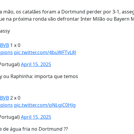
ra mão, os catalães foram a Dortmund perder por 3-1, ass
que na próxima ronda vão defrontar Inter Milão ou Bayern 
rassy
BVB
1 x 0
pions
pic.twitter.com/4buWFTvL8J
ortugal)
April 15, 2025
sy ou Raphinha: importa que temos
BVB
2 x 0
pions
pic.twitter.com/pNLgiC0HJg
ortugal)
April 15, 2025
e de água fria no Dortmund ??