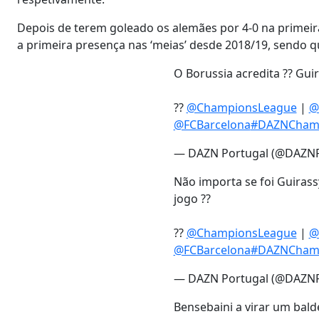
Depois de terem goleado os alemães por 4-0 na primei
a primeira presença nas ‘meias’ desde 2018/19, sendo 
O Borussia acredita ?? Gui
??
@ChampionsLeague
|
@
@FCBarcelona
#DAZNCham
— DAZN Portugal (@DAZNP
Não importa se foi Guiras
jogo ??
??
@ChampionsLeague
|
@
@FCBarcelona
#DAZNCham
— DAZN Portugal (@DAZNP
Bensebaini a virar um bald