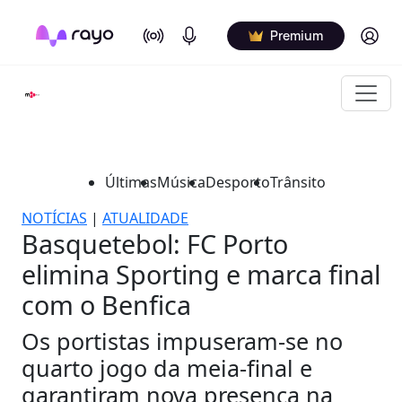
On Air
Podcasts
Log in
Premium
Últimas
Música
Desporto
Trânsito
NOTÍCIAS
|
ATUALIDADE
Basquetebol: FC Porto
elimina Sporting e marca final
com o Benfica
Os portistas impuseram-se no
quarto jogo da meia-final e
garantiram nova presença na