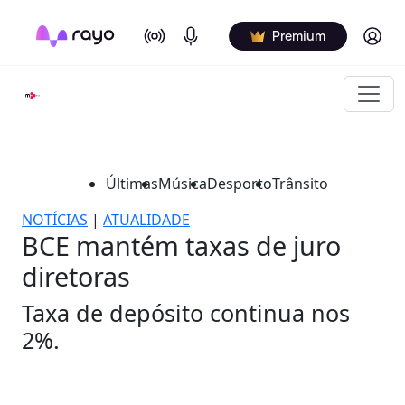
On Air
Podcasts
Log in
Premium
Últimas
Música
Desporto
Trânsito
NOTÍCIAS
|
ATUALIDADE
BCE mantém taxas de juro
diretoras
Taxa de depósito continua nos
2%.