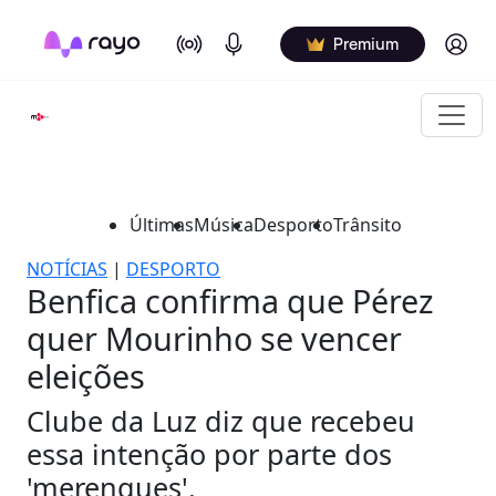
On Air
Podcasts
Log in
Premium
Últimas
Música
Desporto
Trânsito
NOTÍCIAS
|
DESPORTO
Benfica confirma que Pérez
quer Mourinho se vencer
eleições
Clube da Luz diz que recebeu
essa intenção por parte dos
'merengues'.