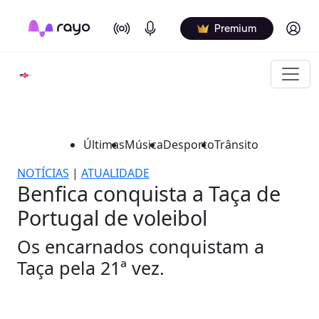
On Air
Podcasts
Log in
Premium
Últimas
Música
Desporto
Trânsito
NOTÍCIAS
|
ATUALIDADE
Benfica conquista a Taça de
Portugal de voleibol
Os encarnados conquistam a
Taça pela 21ª vez.