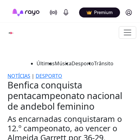
On Air
Podcasts
Log in
Premium
Últimas
Música
Desporto
Trânsito
NOTÍCIAS
|
DESPORTO
Benfica conquista
pentacampeonato nacional
de andebol feminino
As encarnadas conquistaram o
12.º campeonato, ao vencer o
Almeida Garrett por 36-29.