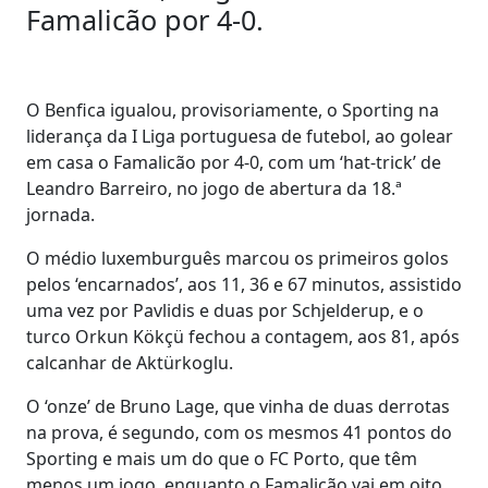
Famalicão por 4-0.
O Benfica igualou, provisoriamente, o Sporting na
liderança da I Liga portuguesa de futebol, ao golear
em casa o Famalicão por 4-0, com um ‘hat-trick’ de
Leandro Barreiro, no jogo de abertura da 18.ª
jornada.
O médio luxemburguês marcou os primeiros golos
pelos ‘encarnados’, aos 11, 36 e 67 minutos, assistido
uma vez por Pavlidis e duas por Schjelderup, e o
turco Orkun Kökçü fechou a contagem, aos 81, após
calcanhar de Aktürkoglu.
O ‘onze’ de Bruno Lage, que vinha de duas derrotas
na prova, é segundo, com os mesmos 41 pontos do
Sporting e mais um do que o FC Porto, que têm
menos um jogo, enquanto o Famalicão vai em oito