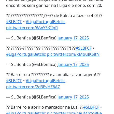
encontros sem ganhar na I Liga e é nono, com 20.
?? ??????????????????¸??~?? de Kökcü a fazer o 4-0! ??
#SLBFCF
•
#LigaPortugalBetclic
pic.twitter.com/WwY3KIIpFj
— SL Benfica (@SLBenfica)
January 17, 2025
?? ??????-?????????? ????????????????! ??
#SLBFCF
•
#LigaPortugalBetclic
pic.twitter.com/kMouIKSitN
— SL Benfica (@SLBenfica)
January 17, 2025
?? Barreiro a ?????????? e a ampliar a vantagem! ??
#SLBFCF
•
#LigaPortugalBetclic
pic.twitter.com/2d3EvHZ6A7
— SL Benfica (@SLBenfica)
January 17, 2025
?? Barreiro a abrir o marcador na Luz! ??
#SLBFCF
•
#LigaPortugalBetclic
pic.twitter.com/cAuMbzo8Be