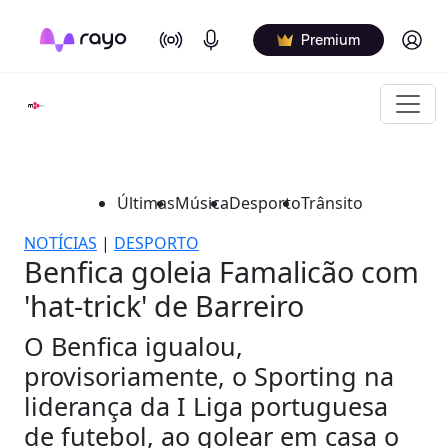
On Air
Podcasts
Log in
Premium
Últimas
Música
Desporto
Trânsito
NOTÍCIAS
|
DESPORTO
Benfica goleia Famalicão com
'hat-trick' de Barreiro
O Benfica igualou,
provisoriamente, o Sporting na
liderança da I Liga portuguesa
de futebol, ao golear em casa o