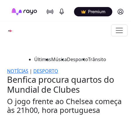
On Air
Podcasts
Log in
Premium
Últimas
Música
Desporto
Trânsito
NOTÍCIAS
|
DESPORTO
Benfica procura quartos do
Mundial de Clubes
O jogo frente ao Chelsea começa
às 21h00, hora portuguesa