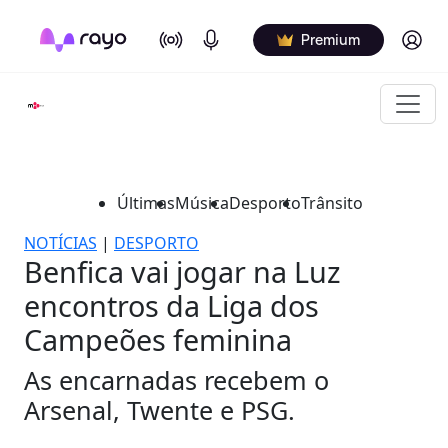
On Air
Podcasts
Log in
Premium
Últimas
Música
Desporto
Trânsito
NOTÍCIAS
|
DESPORTO
Benfica vai jogar na Luz
encontros da Liga dos
Campeões feminina
As encarnadas recebem o
Arsenal, Twente e PSG.